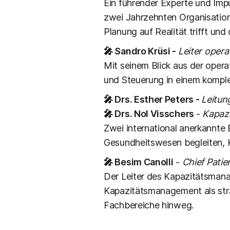
Ein führender Experte und Imp
zwei Jahrzehnten Organisatione
Planung auf Realität trifft un
🎤 Sandro Krüsi -
Leiter oper
Mit seinem Blick aus der opera
und Steuerung in einem komple
🎤 Drs. Esther Peters -
Leitun
🎤 Drs. Nol Visschers
-
Kapaz
Zwei international anerkannte 
Gesundheitswesen begleiten, K
🎤 Besim Canolli
-
Chief Pati
Der Leiter des Kapazitätsmana
Kapazitätsmanagement als stra
Fachbereiche hinweg.