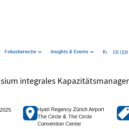
Fokusbereiche
Insights & Events
FR
|
EN
z
R&P Digital
Kontakt
sium integrales Kapazitätsmanage
Hyatt Regency Zürich Airport
 2025
The Circle & The Circle
Convention Center