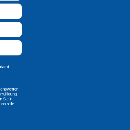
 damit
ssenswerten
nwilligung
 Sie in
Fusszeile