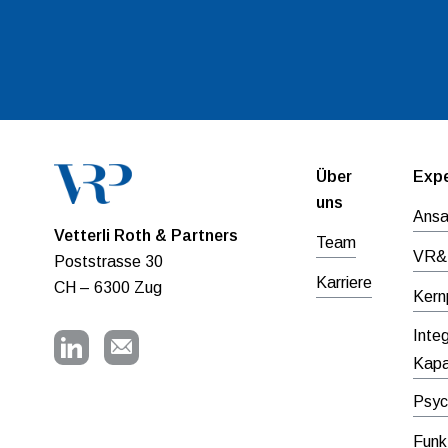
Über
Expe
uns
Ansa
Vetterli Roth & Partners
Team
VR&P
Poststrasse 30
Karriere
CH – 6300 Zug
Kern
Inte
Kapa
Psyc
Funk