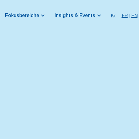
Fokusbereiche
Insights & Events
FR
|
EN
z
R&P Digital
Kontakt