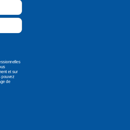
essionnelles
ous
ment et sur
s pouvez
age de