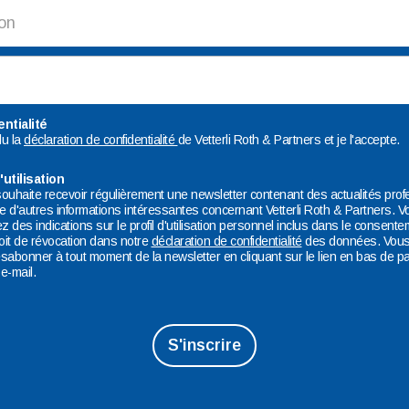
ntialité
 lu la
déclaration de confidentialité
de Vetterli Roth & Partners et je l'accepte.
'utilisation
 souhaite recevoir régulièrement une newsletter contenant des actualités prof
ue d'autres informations intéressantes concernant Vetterli Roth & Partners. V
z des indications sur le profil d'utilisation personnel inclus dans le consente
roit de révocation dans notre
déclaration de
confidentialité
des données. Vou
sabonner à tout moment de la newsletter en cliquant sur le lien en bas de p
e-mail.