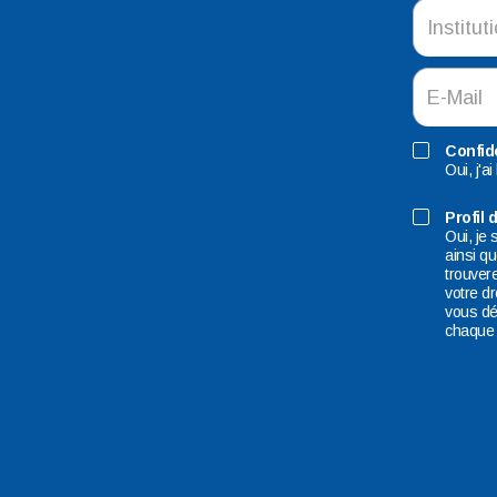
Confide
Oui, j'ai
Profil d
Oui, je
ainsi q
trouvere
votre d
vous dé
chaque 