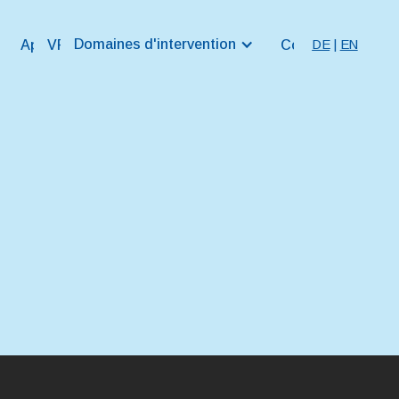
Domaines d'intervention
DE
|
EN
Approche
VR&P Digital
Contact